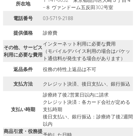
〒141-0032 東京都品川区大崎５丁目４
所在地
−８ ヴァンドーム五反田302号室
電話番号
03-5719-2188
提供価格
診療費
インターネット利用に必要な費用
その他、サービス
（モバイルデバイス利用の場合はパケッ
利用に必要な費用
ト通信料が発生する場合があります）
返品条件
役務の特性上返品は不可
支払方法
クレジット決済、後日支払い、銀行振込
診療終了後2営業日以内に請求
クレジット決済：各カード会社が定める
支払い時期
支払時期
後日支払い、銀行振込：診療終了後2週間
以内
商品引渡・役務提
予約した日時